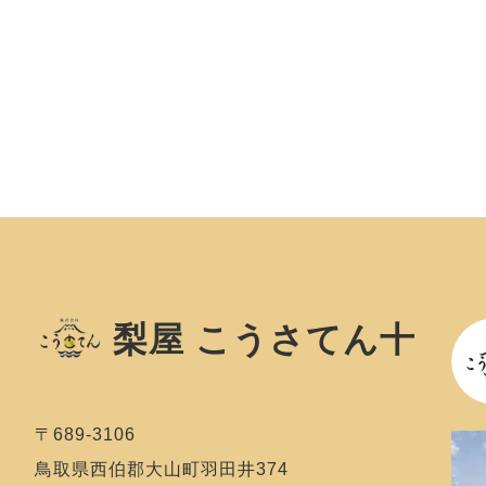
梨屋 こうさてん十
〒689-3106
鳥取県西伯郡大山町羽田井374