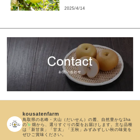
2025/4/14
kousatenfarm
鳥取県の名峰・大山（だいせん）の麓、自然豊かな1ha
の
畑から、選りすぐりの梨をお届けします。主な品種
は「新甘泉」「甘太」「王秋」みずみずしい秋の味覚を
ぜひご賞味ください。