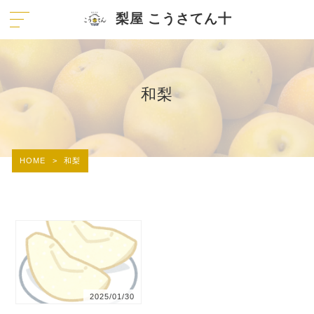
梨屋 こうさてん十
和梨
HOME
>
和梨
2025/01/30