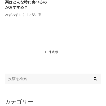
梨はどんな時に食べるの
がおすすめ？
みずみずしく甘い梨。実
は、梨には漢方に使われる
ほど身体に良い栄養素がた
っぷり含まれています。今
回は・・・
1 件表示
検
索
カテゴリー